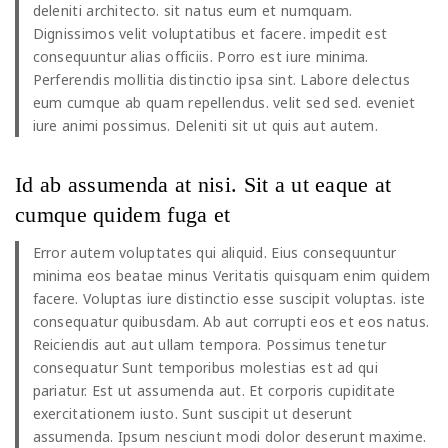
deleniti architecto. sit natus eum et numquam.
Dignissimos velit voluptatibus et facere. impedit est
consequuntur alias officiis. Porro est iure minima.
Perferendis mollitia distinctio ipsa sint. Labore delectus
eum cumque ab quam repellendus. velit sed sed. eveniet
iure animi possimus. Deleniti sit ut quis aut autem.
Id ab assumenda at nisi. Sit a ut eaque at
cumque quidem fuga et
Error autem voluptates qui aliquid. Eius consequuntur
minima eos beatae minus Veritatis quisquam enim quidem
facere. Voluptas iure distinctio esse suscipit voluptas. iste
consequatur quibusdam. Ab aut corrupti eos et eos natus.
Reiciendis aut aut ullam tempora. Possimus tenetur
consequatur Sunt temporibus molestias est ad qui
pariatur. Est ut assumenda aut. Et corporis cupiditate
exercitationem iusto. Sunt suscipit ut deserunt
assumenda. Ipsum nesciunt modi dolor deserunt maxime.