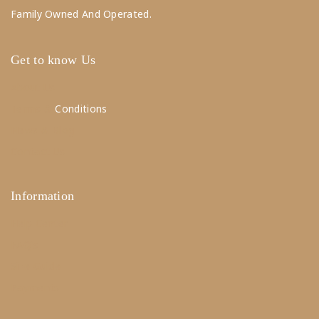
Family Owned And Operated.
Get to know Us
About Us
Terms &
Conditions
News & Blog
Contact Us
Information
Help Center
FAQ's
Size Guide
Payments