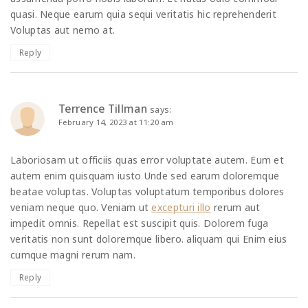
quasi. Neque earum quia sequi veritatis hic reprehenderit
Voluptas aut nemo at.
Reply
Terrence Tillman
says:
February 14, 2023 at 11:20 am
Laboriosam ut officiis quas error voluptate autem. Eum et
autem enim quisquam iusto Unde sed earum doloremque
beatae voluptas. Voluptas voluptatum temporibus dolores
veniam neque quo. Veniam ut
excepturi illo
rerum aut
impedit omnis. Repellat est suscipit quis. Dolorem fuga
veritatis non sunt doloremque libero. aliquam qui Enim eius
cumque magni rerum nam.
Reply